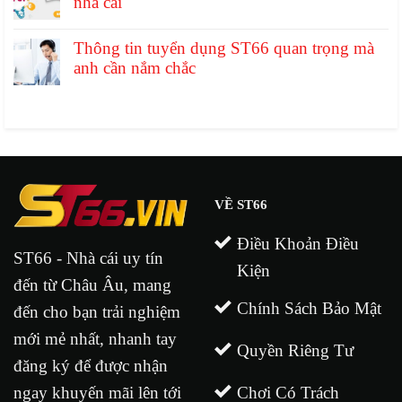
nhà cái
Thông tin tuyển dụng ST66 quan trọng mà
anh cần nắm chắc
VỀ ST66
Điều Khoản Điều
ST66 - Nhà cái uy tín
Kiện
đến từ Châu Âu, mang
Chính Sách Bảo Mật
đến cho bạn trải nghiệm
mới mẻ nhất, nhanh tay
Quyền Riêng Tư
đăng ký để được nhận
ngay khuyến mãi lên tới
Chơi Có Trách