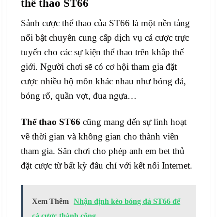
thể thao ST66
Sảnh cược thể thao của ST66 là một nền tảng
nổi bật chuyên cung cấp dịch vụ cá cược trực
tuyến cho các sự kiện thể thao trên khắp thế
giới. Người chơi sẽ có cơ hội tham gia đặt
cược nhiều bộ môn khác nhau như bóng đá,
bóng rổ, quần vợt, đua ngựa…
Thể thao ST66
cũng mang đến sự linh hoạt
về thời gian và không gian cho thành viên
tham gia. Sân chơi cho phép anh em bet thủ
đặt cược từ bất kỳ đâu chỉ với kết nối Internet.
Xem Thêm
Nhận định kèo bóng đá ST66 để
cá cược thành công