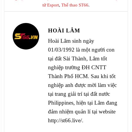
tử Esport
,
Thể thao ST66
.
HOÀI LÂM
Hoài Lâm sinh ngày
01/03/1992 là một người con
tại đất Sài Thành, Lâm tốt
nghiệp trường ĐH CNTT
Thành Phố HCM. Sau khi tốt
nghiệp anh được mời làm việc
tại trang giải trí tại đất nước
Philippines, hiện tại Lâm đang
đảm nhiệm quản lí tại website
http://st66.live/.