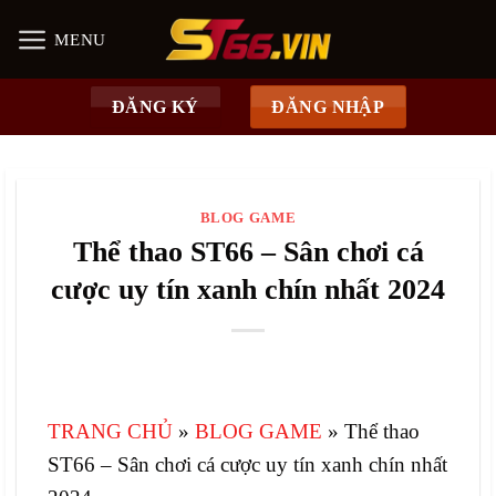
Skip
MENU
to
content
ĐĂNG KÝ
ĐĂNG NHẬP
BLOG GAME
Thể thao ST66 – Sân chơi cá
cược uy tín xanh chín nhất 2024
TRANG CHỦ
»
BLOG GAME
»
Thể thao
ST66 – Sân chơi cá cược uy tín xanh chín nhất