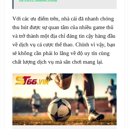
Với các ưu điểm trên, nhà cái đã nhanh chóng
thu hút được sự quan tâm của nhiều game thủ
và trở thành một địa chỉ đáng tin cậy hàng đầu
về dịch vụ cá cược thể thao. Chính vì vậy, bạn
sẽ không cần phải lo lắng về độ uy tín cùng
chất lượng dịch vụ mà sân chơi mang lại.