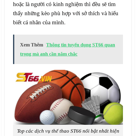
hoặc là người có kinh nghiệm thì đều sẽ tìm
thấy những kèo phù hợp với sở thích và hiểu
biết cá nhân của mình.
Xem Thêm
Thông tin tuyển dụng ST66 quan
trọng mà anh cần nắm chắc
Top các dịch vụ thể thao ST66 nổi bật nhất hiện