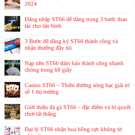
2024
Đăng nhập ST66 dễ dàng trong 3 bước thao
tác cho tân binh
3 Bước để đăng ký ST66 thành công và
nhận thưởng đầy túi
Nạp tiền ST66 đảm bảo thành công nhanh
chóng trong 60 giây
Casino ST66 – Thiên đường sòng bạc giải trí
số 1 thị trường
Giới thiệu đá gà ST66 – đặc điểm và bí quyết
chơi tất thắng
Đại lý ST66 nhận hoa hồng cực khủng từ