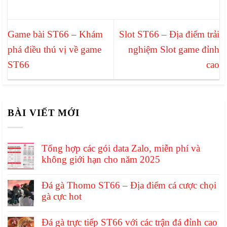
Game bài ST66 – Khám
Slot ST66 – Địa điểm trải
phá điều thú vị về game
nghiệm Slot game đỉnh
ST66
cao
BÀI VIẾT MỚI
Tổng hợp các gói data Zalo, miễn phí và
không giới hạn cho năm 2025
Đá gà Thomo ST66 – Địa điểm cá cược chọi
gà cực hot
Đá gà trực tiếp ST66 với các trận đá đỉnh cao