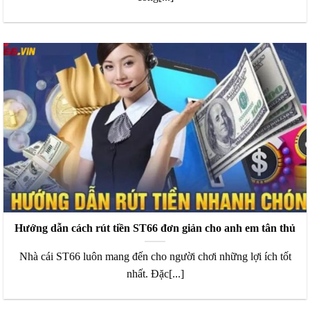
Hướng dẫn cách rút tiền ST66 đơn giản cho anh em tân thủ
Nhà cái ST66 luôn mang đến cho người chơi những lợi ích tốt
nhất. Đặc[...]