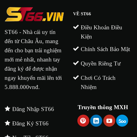
VỀ ST66
Điều Khoản Điều
ST66 - Nhà cái uy tín
Kiện
đến từ Châu Âu, mang
Chính Sách Bảo Mật
đến cho bạn trải nghiệm
mới mẻ nhất, nhanh tay
Quyền Riêng Tư
đăng ký để được nhận
ngay khuyến mãi lên tới
Chơi Có Trách
5.888.000vnđ.
Nhiệm
Truyền thông MXH
Đăng Nhập ST66
Đăng Ký ST66