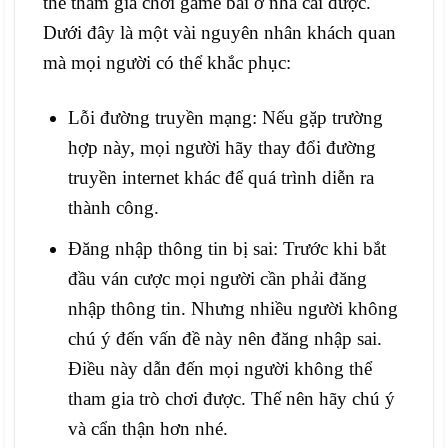
thể tham gia chơi game bài ở nhà cái được.
Dưới đây là một vài nguyên nhân khách quan
mà mọi người có thể khắc phục:
Lỗi đường truyền mạng: Nếu gặp trường
hợp này, mọi người hãy thay đổi đường
truyền internet khác để quá trình diễn ra
thành công.
Đăng nhập thông tin bị sai: Trước khi bắt
đầu ván cược mọi người cần phải đăng
nhập thông tin. Nhưng nhiều người không
chú ý đến vấn đề này nên đăng nhập sai.
Điều này dẫn đến mọi người không thể
tham gia trò chơi được. Thế nên hãy chú ý
và cẩn thận hơn nhé.