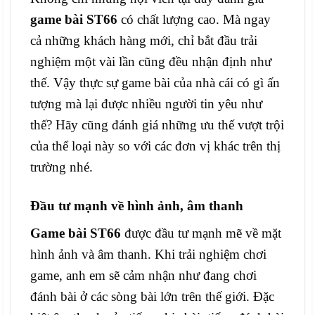
game bài ST66
có chất lượng cao. Mà ngay
cả những khách hàng mới, chỉ bắt đầu trải
nghiệm một vài lần cũng đều nhận định như
thế. Vậy thực sự game bài của nhà cái có gì ấn
tượng mà lại được nhiều người tin yêu như
thế? Hãy cũng đánh giá những ưu thế vượt trội
của thể loại này so với các đơn vị khác trên thị
trường nhé.
Đầu tư mạnh về hình ảnh, âm thanh
Game bài ST66
được đầu tư mạnh mẽ về mặt
hình ảnh và âm thanh. Khi trải nghiệm chơi
game, anh em sẽ cảm nhận như đang chơi
đánh bài ở các sòng bài lớn trên thế giới. Đặc