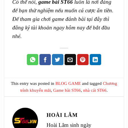
Có thể nói,
game bài ST66
luôn là nơi đáng
để bạn thử nghiệm nếu muốn cá cược ăn tiền.
Để tham gia chơi game đánh bài tại đây thì
đăng ký tài khoản ngay hôm nay để bắt đầu
nhé.
This entry was posted in
BLOG GAME
and tagged
Chương
trình khuyến mãi
,
Game bài ST66
,
nhà cái ST66
.
HOÀI LÂM
Hoài Lâm sinh ngày