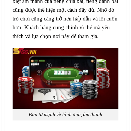
biệt âm thanh của tiếng chia bài, tiếng đánh bài
cũng được thể hiện một cách đầy đủ. Nhờ đó
trò chơi cũng càng trở nên hấp dẫn và lôi cuốn
hơn. Khách hàng cũng chính vì thế mà yêu
thích và lựa chọn nơi này để tham gia.
Đầu tư mạnh về hình ảnh, âm thanh