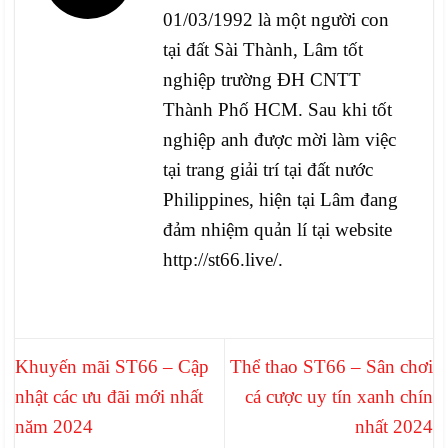
01/03/1992 là một người con
tại đất Sài Thành, Lâm tốt
nghiệp trường ĐH CNTT
Thành Phố HCM. Sau khi tốt
nghiệp anh được mời làm việc
tại trang giải trí tại đất nước
Philippines, hiện tại Lâm đang
đảm nhiệm quản lí tại website
http://st66.live/.
Khuyến mãi ST66 – Cập
Thể thao ST66 – Sân chơi
nhật các ưu đãi mới nhất
cá cược uy tín xanh chín
năm 2024
nhất 2024