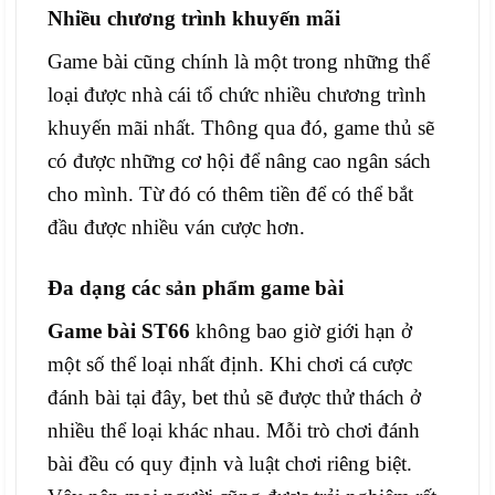
Nhiều chương trình khuyến mãi
Game bài cũng chính là một trong những thể
loại được nhà cái tổ chức nhiều chương trình
khuyến mãi nhất. Thông qua đó, game thủ sẽ
có được những cơ hội để nâng cao ngân sách
cho mình. Từ đó có thêm tiền để có thể bắt
đầu được nhiều ván cược hơn.
Đa dạng các sản phẩm game bài
Game bài ST66
không bao giờ giới hạn ở
một số thể loại nhất định. Khi chơi cá cược
đánh bài tại đây, bet thủ sẽ được thử thách ở
nhiều thể loại khác nhau. Mỗi trò chơi đánh
bài đều có quy định và luật chơi riêng biệt.